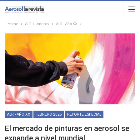
Home
ALR-Números
ALR - Año XX
ALR - AÑO XX
FEBRERO 2025
REPORTE ESPECIAL
El mercado de pinturas en aerosol se
expande a nivel mundial