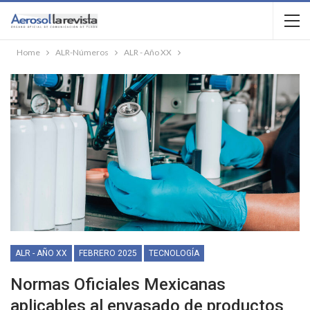
Home
ALR-Números
ALR - Año XX
ALR - AÑO XX
FEBRERO 2025
TECNOLOGÍA
Normas Oficiales Mexicanas
aplicables al envasado de productos