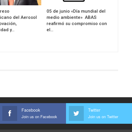
greso
05 de junio «Día mundial del
icano del Aerosol
medio ambiente» ABAS
ovación,
reafirmó su compromiso con
idad y…
el…
Facebook
Twitter
Join us on Facebook
Join us on Twitter