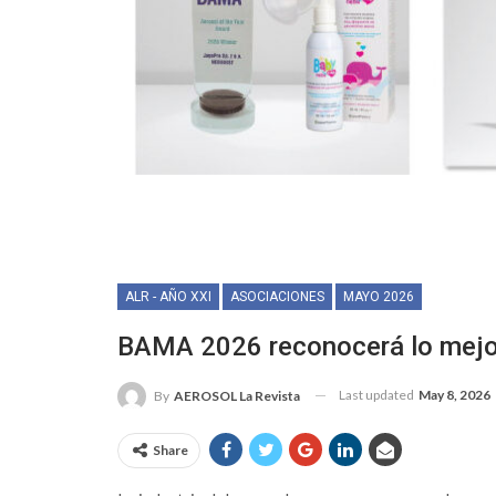
ALR - AÑO XXI
ASOCIACIONES
MAYO 2026
BAMA 2026 reconocerá lo mejor 
Last updated
May 8, 2026
By
AEROSOL La Revista
Share