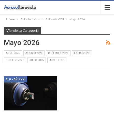
Home
ALR-Números
ALR - Año XXI
Mayo 2026
Viendo La Categoría
Mayo 2026
ABRIL 2026
AGOSTO 2025
DICIEMBRE 2025
ENERO 2026
FEBRERO 2026
JULIO 2025
JUNIO 2026
ALR - AÑO XXI