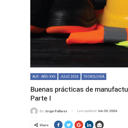
ALR - AÑO XXII
JULIO 2026
TECNOLOGÍA
Buenas prácticas de manufactur
Parte I
Last updated
Jun 30, 2026
By
Jorge Pallares
Share