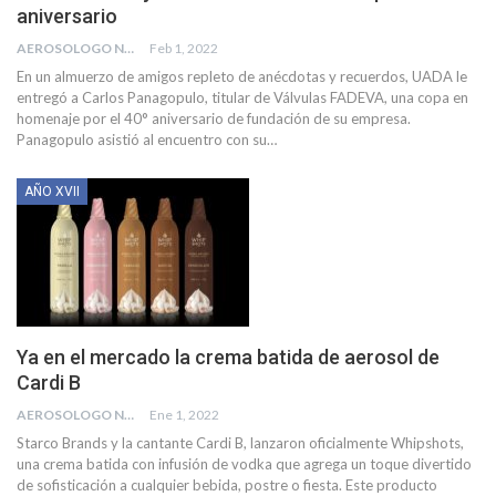
aniversario
AEROSOLOGO NEWS
Feb 1, 2022
En un almuerzo de amigos repleto de anécdotas y recuerdos, UADA le
entregó a Carlos Panagopulo, titular de Válvulas FADEVA, una copa en
homenaje por el 40° aniversario de fundación de su empresa.
Panagopulo asistió al encuentro con su
…
AÑO XVII
Ya en el mercado la crema batida de aerosol de
Cardi B
AEROSOLOGO NEWS
Ene 1, 2022
Starco Brands y la cantante Cardi B, lanzaron oficialmente Whipshots,
una crema batida con infusión de vodka que agrega un toque divertido
de sofisticación a cualquier bebida, postre o fiesta.
Este producto