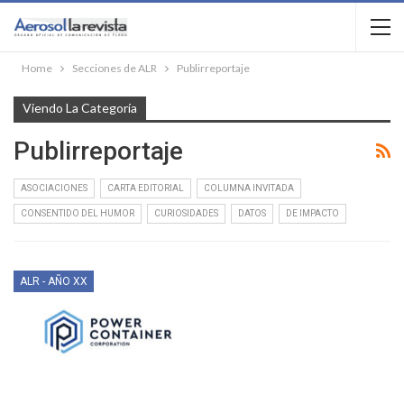
Home
Secciones de ALR
Publirreportaje
Viendo La Categoría
Publirreportaje
ASOCIACIONES
CARTA EDITORIAL
COLUMNA INVITADA
CONSENTIDO DEL HUMOR
CURIOSIDADES
DATOS
DE IMPACTO
ALR - AÑO XX