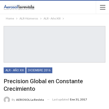
Home
ALR-Números
ALR - Año XIII
ALR - AÑO XIII
DICIEMBRE 2016
Precision Global en Constante
Crecimiento
Last updated
Ene 31, 2017
By
AEROSOL La Revista