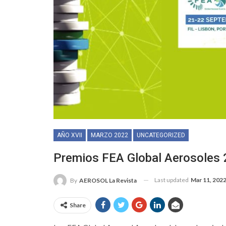
AÑO XVII
MARZO 2022
UNCATEGORIZED
Premios FEA Global Aerosoles
Last updated
Mar 11, 202
By
AEROSOL La Revista
Share