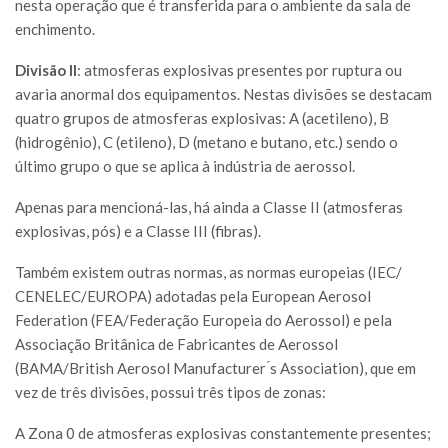
nesta operação que é transferida para o ambiente da sala de
enchimento.
Divisão II
: atmosferas explosivas presentes por ruptura ou
avaria anormal dos equipamentos. Nestas divisões se destacam
quatro grupos de atmosferas explosivas: A (acetileno), B
(hidrogênio), C (etileno), D (metano e butano, etc.) sendo o
último grupo o que se aplica à indústria de aerossol.
Apenas para mencioná-las, há ainda a Classe II (atmosferas
explosivas, pós) e a Classe III (fibras).
Também existem outras normas, as normas europeias (IEC/
CENELEC/EUROPA) adotadas pela European Aerosol
Federation (FEA/Federação Europeia do Aerossol) e pela
Associação Britânica de Fabricantes de Aerossol
(BAMA/British Aerosol Manufacturer ́s Association), que em
vez de três divisões, possui três tipos de zonas:
A Zona 0 de atmosferas explosivas constantemente presentes;