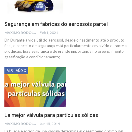
Segurança em fabricas do aerossois parte I
MÁXIMO RODOLFO KUSSELEWSKI
Feb 1, 2021
Dn Durante a vida útil do aerossol, desde o nascimento até o produto
final, o conceito de segurança está particularmente envolvido durante a
produção. Essa segurança é de grande importância no preenchimento,
gaseificação e condicionamento;
…
ALR - AÑO X
La mejor válvula para partículas sólidas
MÁXIMO RODOLFO KUSSELEWSKI
Jun 15, 2014
La buena elección de una válvula determina el desempeño óptimo del