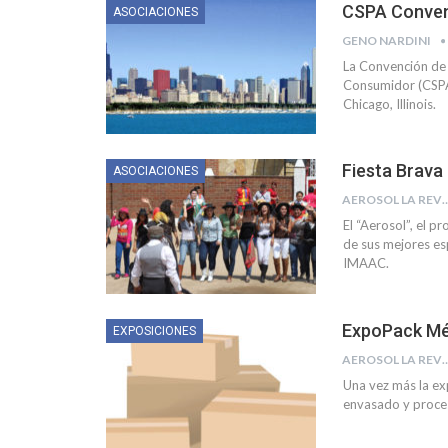
CSPA Conven
ASOCIACIONES
GENO NARDINI
La Convención de
Consumidor (CSPA)
Chicago, Illinois.
Fiesta Brava
ASOCIACIONES
AEROSOL LA R
El “Aerosol”, el p
de sus mejores esp
IMAAC.
ExpoPack Mé
EXPOSICIONES
AEROSOL LA R
Una vez más la ex
envasado y proces