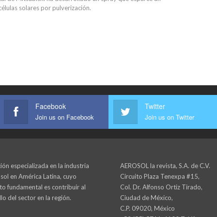
élulas solares por pulverización.
Facebook
Twitter
Join us on Facebook
Join us on Twitter
ión especializada en la industria
AEROSOL la revista, S.A. de C.V.
sol en América Latina, cuyo
Circuito Plaza Tenexpa #15,
to fundamental es contribuir al
Col. Dr. Alfonso Ortiz Tirado,
lo del sector en la región.
Ciudad de México,
C.P. 09020, México