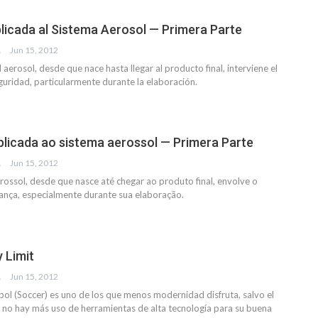
licada al Sistema Aerosol — Primera Parte
SKI
Jun 15, 2012
l aerosol, desde que nace hasta llegar al producto final, interviene el
guridad, particularmente durante la elaboración.
licada ao sistema aerossol — Primera Parte
SKI
Jun 15, 2012
rossol, desde que nasce até chegar ao produto final, envolve o
ança, especialmente durante sua elaboração.
y Limit
CA
Jun 15, 2012
utbol (Soccer) es uno de los que menos modernidad disfruta, salvo el
 no hay más uso de herramientas de alta tecnología para su buena