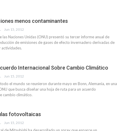
ciones menos contaminantes
EVISTA
Jun 15, 2012
e las Naciones Unidas (ONU) presentó su tercer informe anual de
reducción de emisiones de gases de efecto invernadero derivadas de
y actividades.
uerdo Internacional Sobre Cambio Climático
EVISTA
Jun 15, 2012
todo el mundo se reunieron durante mayo en Bonn, Alemania, en una
 ONU que busca diseñar una hoja de ruta para un acuerdo
re cambio climático.
ulas fotovoltaicas
EVISTA
Jun 15, 2012
cal de Mitsubishi ha desarrollado un spray que esparce un