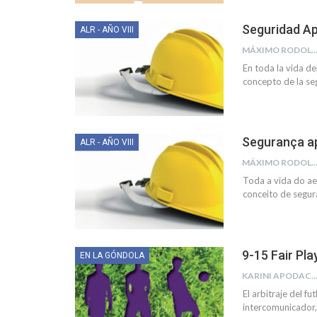
Seguridad Ap
ALR - AÑO VIII
MÁXIMO RODOLFO KUSSELEW
En toda la vida de
concepto de la se
Segurança ap
ALR - AÑO VIII
MÁXIMO RODOLFO KUSSELEW
Toda a vida do ae
conceito de segur
9-15 Fair Pla
EN LA GÓNDOLA
KARINI APODA
El arbitraje del f
intercomunicador,