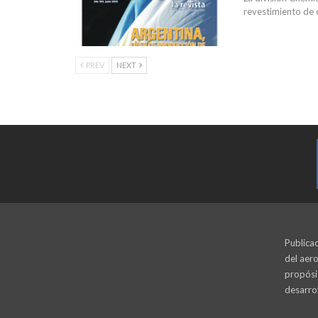
revestimiento de c
PREV
NEXT
Publicac
del aero
propósi
desarrol