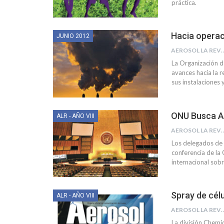
práctica.
Hacia opera
JUNIO 2012
AEROSOL LA R
La Organización d
avances hacia la 
sus instalaciones 
ONU Busca Ac
ALR - AÑO VIII
AEROSOL LA R
Los delegados de 
conferencia de la
internacional sob
Spray de cél
ALR - AÑO VIII
AEROSOL LA R
La división Chemi