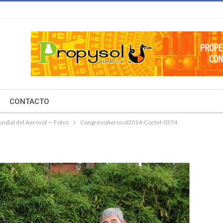
CONTACTO
ndial del Aerosol — Fotos
CongresoAerosol2014-Coctel-0374