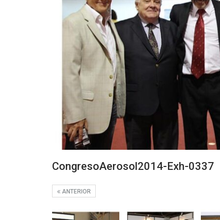
CongresoAerosol2014-Exh-0337
ANTERIOR