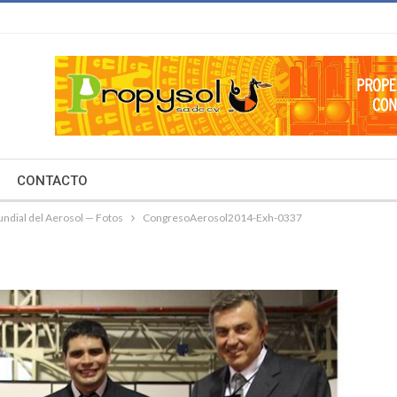
CONTACTO
ndial del Aerosol — Fotos
CongresoAerosol2014-Exh-0337